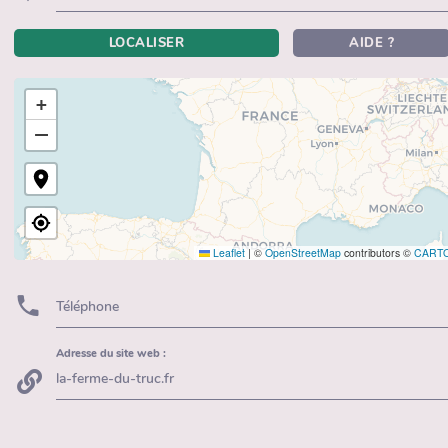
LOCALISER
AIDE ?
+
−
Leaflet
|
©
OpenStreetMap
contributors ©
CART
Téléphone
Adresse du site web :